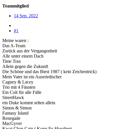
Teammitglied
14 Sep. 2022
#1
Meine waren :
Das A-Team
Zurück aus der Vergangenheit
Alle unter einem Dach
Time Trax
Allein gegen die Zukunft
Die Schöne und das Biest 1987 ( kein Zeichentrick)
Mein Vater ist ein Auserirdischer
Cagney & Lacey
Trio mit 4 Fäusten
Ein Colt für alle Fälle
StreetHawk
ein Duke kommt selten allein
Simon & Simon
Fantasy Island
Renegade
MacGyver
Kwai Chan Cain ( Kung Fu Shaoline)