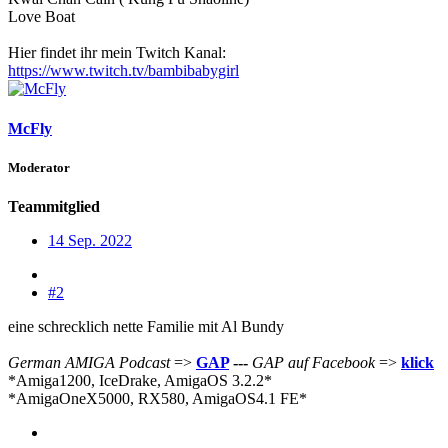
Love Boat
Hier findet ihr mein Twitch Kanal:
https://www.twitch.tv/bambibabygirl
McFly
Moderator
Teammitglied
14 Sep. 2022
#2
eine schrecklich nette Familie mit Al Bundy
German AMIGA Podcast
=>
GAP
---
GAP auf Facebook
=>
klick
*Amiga1200, IceDrake, AmigaOS 3.2.2
*
*AmigaOneX5000, RX580, AmigaOS4.1 FE*