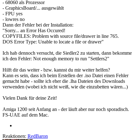
- 68060 als Prozessor
- GraphicsBoard/... ausgewählt
- FPU yes
- lowres no
Dann der Fehler bei der Installation:
"Sorry... an Error Has Occured!
COPYFILES: Problem with source file/drawer in line 765.
DOS Error Type: Unable to locate a file or drawer"
Ich hab dennoch versucht, die Siedler2 zu starten, dann bekomme
ich den Fehler: Not enough memory to run "Settlers2"
Hilft dir das weiter - bzw. kannst du mir weiter helfen?
Kann es sein, dass ich beim Erstellen der .iso Datei einen Fehler
gemacht habe - sollte ich eher die .lha Dateien des Downloads
verwenden (wobei ich nicht weiß, wie die einzubetten wären...)
Vielen Dank für deine Zeit!
Amiga 1200 seit Anfang an - der läuft aber nur noch sporadisch.
FS-UAE auf dem Mac.
Reaktionen:
RedBaron