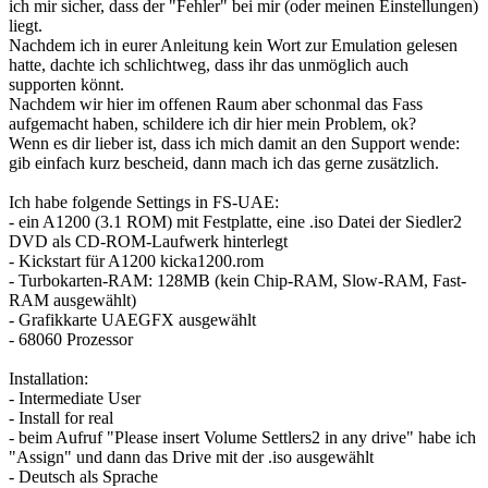
ich mir sicher, dass der "Fehler" bei mir (oder meinen Einstellungen)
liegt.
Nachdem ich in eurer Anleitung kein Wort zur Emulation gelesen
hatte, dachte ich schlichtweg, dass ihr das unmöglich auch
supporten könnt.
Nachdem wir hier im offenen Raum aber schonmal das Fass
aufgemacht haben, schildere ich dir hier mein Problem, ok?
Wenn es dir lieber ist, dass ich mich damit an den Support wende:
gib einfach kurz bescheid, dann mach ich das gerne zusätzlich.
Ich habe folgende Settings in FS-UAE:
- ein A1200 (3.1 ROM) mit Festplatte, eine .iso Datei der Siedler2
DVD als CD-ROM-Laufwerk hinterlegt
- Kickstart für A1200 kicka1200.rom
- Turbokarten-RAM: 128MB (kein Chip-RAM, Slow-RAM, Fast-
RAM ausgewählt)
- Grafikkarte UAEGFX ausgewählt
- 68060 Prozessor
Installation:
- Intermediate User
- Install for real
- beim Aufruf "Please insert Volume Settlers2 in any drive" habe ich
"Assign" und dann das Drive mit der .iso ausgewählt
- Deutsch als Sprache