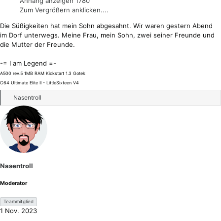
Anhang anzeigen 1780
Zum Vergrößern anklicken....
Die Süßigkeiten hat mein Sohn abgesahnt. Wir waren gestern Abend
im Dorf unterwegs. Meine Frau, mein Sohn, zwei seiner Freunde und
die Mutter der Freunde.
-= I am Legend =-
A500 rev.5 1MB RAM Kickstart 1.3 Gotek
C64 Ultimate Elite II - LittleSixteen V4
R
Nasentroll
e
a
k
t
i
o
n
Nasentroll
e
n
Moderator
:
Teammitglied
1 Nov. 2023