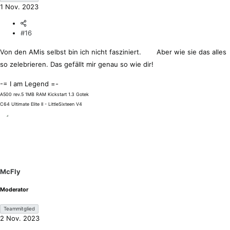
1 Nov. 2023
#16
Von den AMis selbst bin ich nicht fasziniert.
Aber wie sie das alles
so zelebrieren. Das gefällt mir genau so wie dir!
-= I am Legend =-
A500 rev.5 1MB RAM Kickstart 1.3 Gotek
C64 Ultimate Elite II - LittleSixteen V4
McFly
Moderator
Teammitglied
2 Nov. 2023