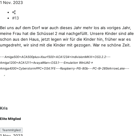
1 Nov. 2023
#13
Bei uns auf dem Dorf war auch dieses Jahr mehr los als voriges Jahr,
meine Frau hat die Schüssel 2 mal nachgefüllt. Unsere Kinder sind alle
schon aus den Haus, jetzt legen wir für die Kinder hin, früher war es
umgedreht, wir sind mit die Kinder mit gezogen. War ne schöne Zeit.
---Amiga500+ACA500plus+Xsurf500+ACA1234+IndivisionMKIII+OS3.2.2---
Amiga1200+ACA1211+AvayaWlan+OS3.1---Emulation WinUAE->
Amiga4000+CyberstormPPC+OS4.1FE---Raspberry-Pi5-8Gb---PC-i9-285kArrowLake---
Kris
Elite Mitglied
Teammitglied
1 Nov. 2023