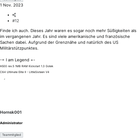
1 Nov. 2023
#12
Finde ich auch. Dieses Jahr waren es sogar noch mehr Süßigkeiten als
im vergangenen Jahr. Es sind viele amerikanische und französische
Sachen dabei. Aufgrund der Grenznähe und natürlich des US
Militärstützpunktes.
-= I am Legend =-
A500 rev.5 1MB RAM Kickstart 1.3 Gotek
C64 Ultimate Elite II - LittleSixteen V4
Hornsk001
Administrator
Teammitglied