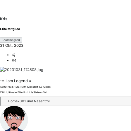
Kris
Elite Mitglied
Teammitglied
31 Okt. 2023
#4
-= I am Legend =-
A500 rev.5 1MB RAM Kickstart 1.3 Gotek
C64 Ultimate Elite II - LittleSixteen V4
R
Hornsk001
und
Nasentroll
e
a
k
t
i