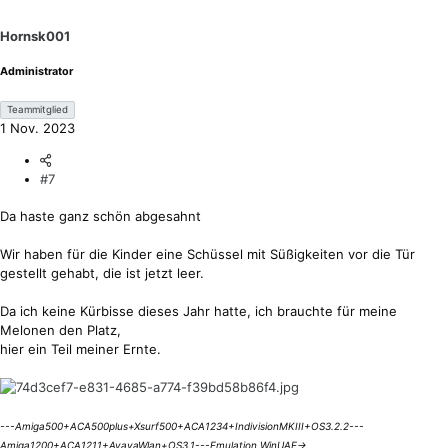
o
n
Hornsk001
e
n
Administrator
:
Teammitglied
1 Nov. 2023
#7
Da haste ganz schön abgesahnt
Wir haben für die Kinder eine Schüssel mit Süßigkeiten vor die Tür
gestellt gehabt, die ist jetzt leer.
Da ich keine Kürbisse dieses Jahr hatte, ich brauchte für meine
Melonen den Platz,
hier ein Teil meiner Ernte.
---Amiga500+ACA500plus+Xsurf500+ACA1234+IndivisionMKIII+OS3.2.2---
Amiga1200+ACA1211+AvayaWlan+OS3.1---Emulation WinUAE->