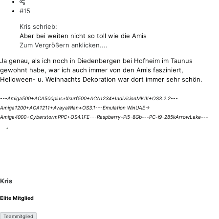
#15
Kris schrieb:
Aber bei weiten nicht so toll wie die Amis
Zum Vergrößern anklicken....
Ja genau, als ich noch in Diedenbergen bei Hofheim im Taunus
gewohnt habe, war ich auch immer von den Amis fasziniert,
Helloween- u. Weihnachts Dekoration war dort immer sehr schön.
---Amiga500+ACA500plus+Xsurf500+ACA1234+IndivisionMKIII+OS3.2.2---
Amiga1200+ACA1211+AvayaWlan+OS3.1---Emulation WinUAE->
Amiga4000+CyberstormPPC+OS4.1FE---Raspberry-Pi5-8Gb---PC-i9-285kArrowLake---
Kris
Elite Mitglied
Teammitglied