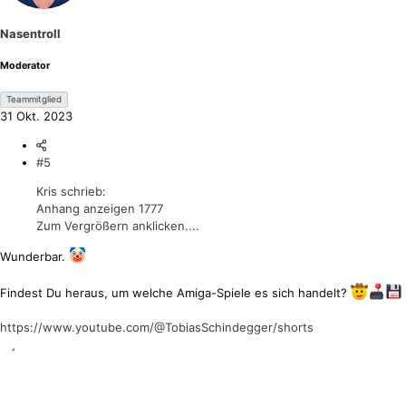
o
n
Nasentroll
e
n
Moderator
:
Teammitglied
31 Okt. 2023
#5
Kris schrieb:
Anhang anzeigen 1777
Zum Vergrößern anklicken....
Wunderbar.
Findest Du heraus, um welche Amiga-Spiele es sich handelt?
https://www.youtube.com/@TobiasSchindegger/shorts