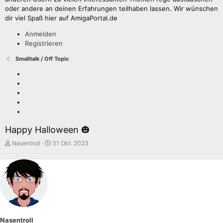
oder andere an deinen Erfahrungen teilhaben lassen. Wir wünschen
dir viel Spaß hier auf AmigaPortal.de
Anmelden
Registrieren
Smalltalk / Off Topic
Happy Halloween 🎃
E
E
Nasentroll
31 Okt. 2023
r
r
s
s
t
t
e
e
l
l
l
l
e
t
r
a
Nasentroll