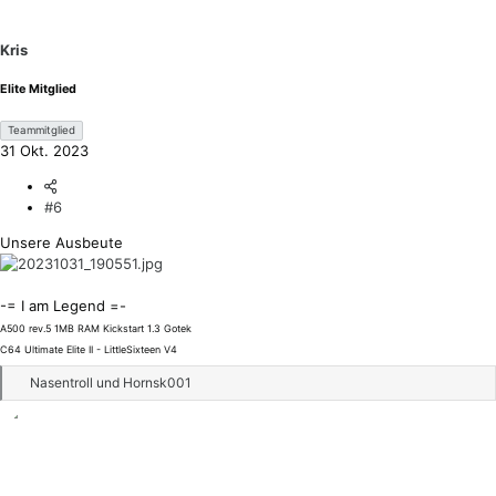
Kris
Elite Mitglied
Teammitglied
31 Okt. 2023
#6
Unsere Ausbeute
-= I am Legend =-
A500 rev.5 1MB RAM Kickstart 1.3 Gotek
C64 Ultimate Elite II - LittleSixteen V4
R
Nasentroll
und
Hornsk001
e
a
k
t
i