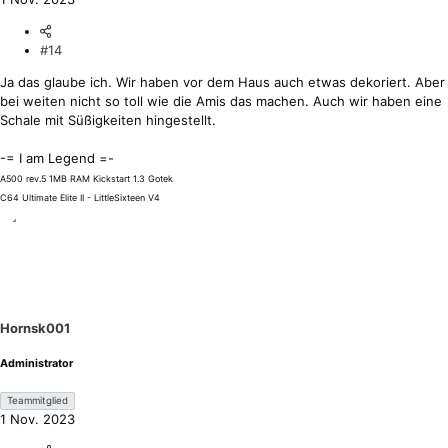
#14
Ja das glaube ich. Wir haben vor dem Haus auch etwas dekoriert. Aber
bei weiten nicht so toll wie die Amis das machen. Auch wir haben eine
Schale mit Süßigkeiten hingestellt.
-= I am Legend =-
A500 rev.5 1MB RAM Kickstart 1.3 Gotek
C64 Ultimate Elite II - LittleSixteen V4
Hornsk001
Administrator
Teammitglied
1 Nov. 2023