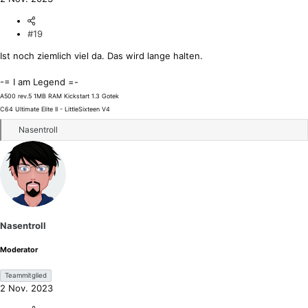
#19
Ist noch ziemlich viel da. Das wird lange halten.
-= I am Legend =-
A500 rev.5 1MB RAM Kickstart 1.3 Gotek
C64 Ultimate Elite II - LittleSixteen V4
R
Nasentroll
e
a
k
t
i
o
n
Nasentroll
e
n
Moderator
:
Teammitglied
2 Nov. 2023