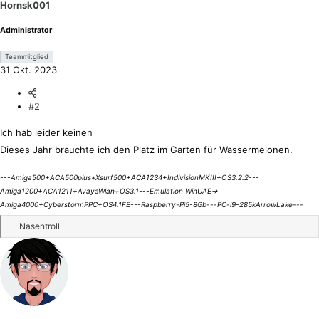
Hornsk001
e
n
Administrator
:
Teammitglied
31 Okt. 2023
#2
Ich hab leider keinen
Dieses Jahr brauchte ich den Platz im Garten für Wassermelonen.
---Amiga500+ACA500plus+Xsurf500+ACA1234+IndivisionMKIII+OS3.2.2---
Amiga1200+ACA1211+AvayaWlan+OS3.1---Emulation WinUAE->
Amiga4000+CyberstormPPC+OS4.1FE---Raspberry-Pi5-8Gb---PC-i9-285kArrowLake---
R
Nasentroll
e
a
k
t
i
o
n