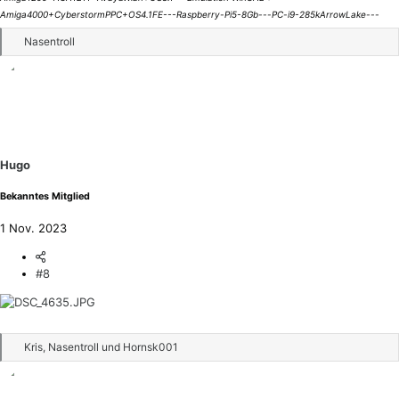
Amiga4000+CyberstormPPC+OS4.1FE---Raspberry-Pi5-8Gb---PC-i9-285kArrowLake---
R
Nasentroll
e
a
k
t
i
o
n
Hugo
e
n
Bekanntes Mitglied
:
1 Nov. 2023
#8
R
Kris
,
Nasentroll
und
Hornsk001
e
a
k