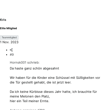
t
i
o
n
Kris
e
n
Elite Mitglied
:
Teammitglied
1 Nov. 2023
#9
Hornsk001 schrieb:
Da haste ganz schön abgesahnt
Wir haben für die Kinder eine Schüssel mit Süßigkeiten vor
die Tür gestellt gehabt, die ist jetzt leer.
Da ich keine Kürbisse dieses Jahr hatte, ich brauchte für
meine Melonen den Platz,
hier ein Teil meiner Ernte.