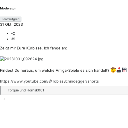
m
Moderator
Teammitglied
31 Okt. 2023
#1
Zeigt mir Eure Kürbisse. Ich fange an:
Findest Du heraus, um welche Amiga-Spiele es sich handelt?
https://www.youtube.com/@TobiasSchindegger/shorts
R
Torque
und
Hornsk001
e
a
k
t
i
o
n