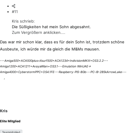
#11
Kris schrieb:
Die Süßigkeiten hat mein Sohn abgesahnt.
Zum Vergrößern anklicken....
Das war mir schon klar, dass es für dein Sohn ist, trotzdem schöne
Ausbeute, ich würde mir da gleich die M&Ms mausen.
---Amiga500+ACA500plus+Xsurf500+ACA1234+IndivisionMKIII+OS3.2.2---
Amiga1200+ACA1211+AvayaWlan+OS3.1---Emulation WinUAE->
Amiga4000+CyberstormPPC+OS4.1FE---Raspberry-Pi5-8Gb---PC-i9-285kArrowLake---
Kris
Elite Mitglied
Teammitglied