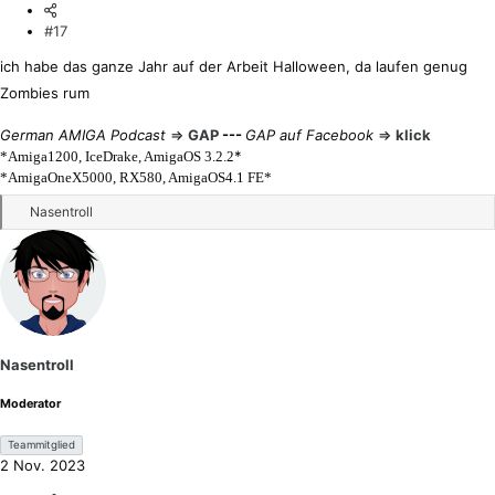
#17
ich habe das ganze Jahr auf der Arbeit Halloween, da laufen genug
Zombies rum
German AMIGA Podcast
=>
GAP
---
GAP auf Facebook
=>
klick
*
*Amiga1200, IceDrake, AmigaOS 3.2.2
*AmigaOneX5000, RX580, AmigaOS4.1 FE*
R
Nasentroll
e
a
k
t
i
o
n
Nasentroll
e
n
Moderator
:
Teammitglied
2 Nov. 2023