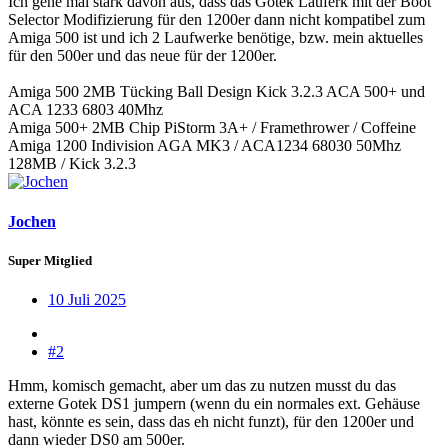
Ich gehe mal stark davon aus, dass das Gotek Lauferk mit der Boot
Selector Modifizierung für den 1200er dann nicht kompatibel zum
Amiga 500 ist und ich 2 Laufwerke benötige, bzw. mein aktuelles
für den 500er und das neue für der 1200er.
Amiga 500 2MB Tücking Ball Design Kick 3.2.3 ACA 500+ und
ACA 1233 6803 40Mhz
Amiga 500+ 2MB Chip PiStorm 3A+ / Framethrower / Coffeine
Amiga 1200 Indivision AGA MK3 / ACA1234 68030 50Mhz
128MB / Kick 3.2.3
Jochen
Super Mitglied
10 Juli 2025
#2
Hmm, komisch gemacht, aber um das zu nutzen musst du das
externe Gotek DS1 jumpern (wenn du ein normales ext. Gehäuse
hast, könnte es sein, dass das eh nicht funzt), für den 1200er und
dann wieder DS0 am 500er.