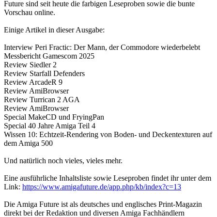
Future sind seit heute die farbigen Leseproben sowie die bunte
Vorschau online.
Einige Artikel in dieser Ausgabe:
Interview Peri Fractic: Der Mann, der Commodore wiederbelebt
Messbericht Gamescom 2025
Review Siedler 2
Review Starfall Defenders
Review ArcadeR 9
Review AmiBrowser
Review Turrican 2 AGA
Review AmiBrowser
Special MakeCD und FryingPan
Special 40 Jahre Amiga Teil 4
Wissen 10: Echtzeit-Rendering von Boden- und Deckentexturen auf
dem Amiga 500
Und natürlich noch vieles, vieles mehr.
Eine ausführliche Inhaltsliste sowie Leseproben findet ihr unter dem
Link:
https://www.amigafuture.de/app.php/kb/index?c=13
Die Amiga Future ist als deutsches und englisches Print-Magazin
direkt bei der Redaktion und diversen Amiga Fachhändlern