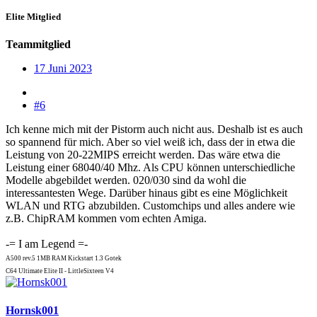
Elite Mitglied
Teammitglied
17 Juni 2023
#6
Ich kenne mich mit der Pistorm auch nicht aus. Deshalb ist es auch
so spannend für mich. Aber so viel weiß ich, dass der in etwa die
Leistung von 20-22MIPS erreicht werden. Das wäre etwa die
Leistung einer 68040/40 Mhz. Als CPU können unterschiedliche
Modelle abgebildet werden. 020/030 sind da wohl die
interessantesten Wege. Darüber hinaus gibt es eine Möglichkeit
WLAN und RTG abzubilden. Customchips und alles andere wie
z.B. ChipRAM kommen vom echten Amiga.
-= I am Legend =-
A500 rev.5 1MB RAM Kickstart 1.3 Gotek
C64 Ultimate Elite II - LittleSixteen V4
Hornsk001