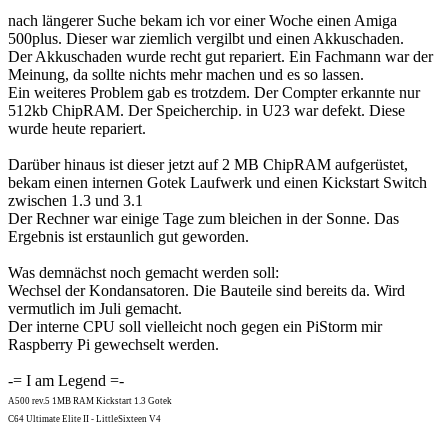
nach längerer Suche bekam ich vor einer Woche einen Amiga
500plus. Dieser war ziemlich vergilbt und einen Akkuschaden.
Der Akkuschaden wurde recht gut repariert. Ein Fachmann war der
Meinung, da sollte nichts mehr machen und es so lassen.
Ein weiteres Problem gab es trotzdem. Der Compter erkannte nur
512kb ChipRAM. Der Speicherchip. in U23 war defekt. Diese
wurde heute repariert.
Darüber hinaus ist dieser jetzt auf 2 MB ChipRAM aufgerüstet,
bekam einen internen Gotek Laufwerk und einen Kickstart Switch
zwischen 1.3 und 3.1
Der Rechner war einige Tage zum bleichen in der Sonne. Das
Ergebnis ist erstaunlich gut geworden.
Was demnächst noch gemacht werden soll:
Wechsel der Kondansatoren. Die Bauteile sind bereits da. Wird
vermutlich im Juli gemacht.
Der interne CPU soll vielleicht noch gegen ein PiStorm mir
Raspberry Pi gewechselt werden.
-= I am Legend =-
A500 rev.5 1MB RAM Kickstart 1.3 Gotek
C64 Ultimate Elite II - LittleSixteen V4