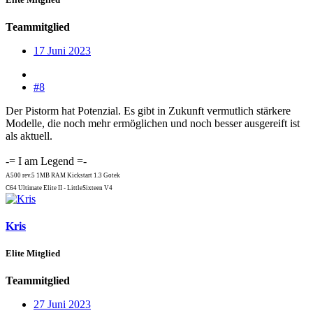
Teammitglied
17 Juni 2023
#8
Der Pistorm hat Potenzial. Es gibt in Zukunft vermutlich stärkere
Modelle, die noch mehr ermöglichen und noch besser ausgereift ist
als aktuell.
-= I am Legend =-
A500 rev.5 1MB RAM Kickstart 1.3 Gotek
C64 Ultimate Elite II - LittleSixteen V4
Kris
Elite Mitglied
Teammitglied
27 Juni 2023