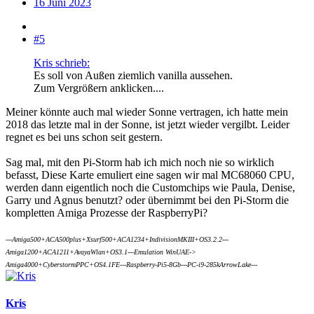
16 Juni 2023
#5
Kris schrieb:
Es soll von Außen ziemlich vanilla aussehen.
Zum Vergrößern anklicken....
Meiner könnte auch mal wieder Sonne vertragen, ich hatte mein
2018 das letzte mal in der Sonne, ist jetzt wieder vergilbt. Leider
regnet es bei uns schon seit gestern.
Sag mal, mit den Pi-Storm hab ich mich noch nie so wirklich
befasst, Diese Karte emuliert eine sagen wir mal MC68060 CPU,
werden dann eigentlich noch die Customchips wie Paula, Denise,
Garry und Agnus benutzt? oder übernimmt bei den Pi-Storm die
kompletten Amiga Prozesse der RaspberryPi?
---Amiga500+ACA500plus+Xsurf500+ACA1234+IndivisionMKIII+OS3.2.2---
Amiga1200+ACA1211+AvayaWlan+OS3.1---Emulation WinUAE->
Amiga4000+CyberstormPPC+OS4.1FE---Raspberry-Pi5-8Gb---PC-i9-285kArrowLake---
Kris