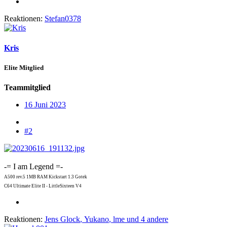
Reaktionen:
Stefan0378
Kris
Elite Mitglied
Teammitglied
16 Juni 2023
#2
-= I am Legend =-
A500 rev.5 1MB RAM Kickstart 1.3 Gotek
C64 Ultimate Elite II - LittleSixteen V4
Reaktionen:
Jens Glock
,
Yukano
,
lme
und 4 andere