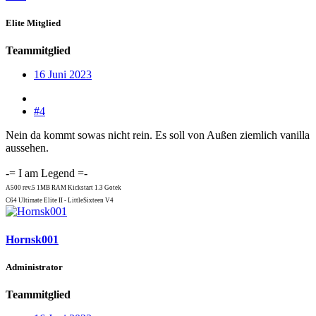
Elite Mitglied
Teammitglied
16 Juni 2023
#4
Nein da kommt sowas nicht rein. Es soll von Außen ziemlich vanilla
aussehen.
-= I am Legend =-
A500 rev.5 1MB RAM Kickstart 1.3 Gotek
C64 Ultimate Elite II - LittleSixteen V4
Hornsk001
Administrator
Teammitglied