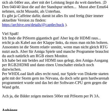
sich als 040er aus, aber mit der Leistung liegst du weit daneben. ;D
Den 040/40 lässt die auf der Standspur stehen...
Musst aber Emu64
nehmen, nicht Musashi, als Unterbau.
Es gibt ja Caffeine dafür, damit ist alles fix und fertig (hier immer
aktuellste Version zu finden:
https://archive.org/details/@captlechuck
).
Viel Spaß!
Ich finde die PiStorm gigantisch gut! Aber leg dir HDMI raus...
reicht ja als Kabel aus der Klappe links, da muss man nichts bohren.
Ansonsten ist die Storm relativ unnütz, wenn man nicht gleich RTG
nutzt auch. Aber für Amiga Spiele und manche Programme brauchst
du auch natürlich am RGB einen Monitor.
Ich habe bei mir beides auf HDMI raus gelegt, den Amiga-Ausgang
per RGB2HDMI und dann einen Umschalter einfach noch
dazwischen.
Per WHDLoad läuft alles recht rund, nur Spiele von Diskette starten
geht mit der Storm gern ins Nirvana, da doch sehr gern hardwarenah
programmiert wurde und das bei der Software-CPU gern gegen die
Wand geht.
Ach ja, die Bilder zeigen meinen 500er mit PiStorm per Pi 3A.
Anhänge