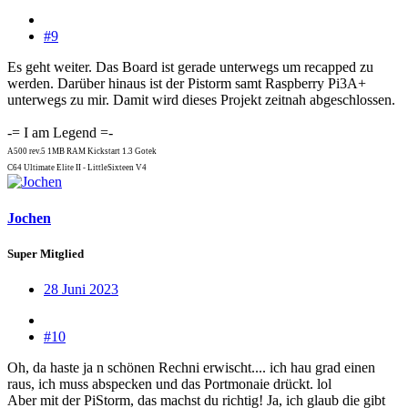
#9
Es geht weiter. Das Board ist gerade unterwegs um recapped zu
werden. Darüber hinaus ist der Pistorm samt Raspberry Pi3A+
unterwegs zu mir. Damit wird dieses Projekt zeitnah abgeschlossen.
-= I am Legend =-
A500 rev.5 1MB RAM Kickstart 1.3 Gotek
C64 Ultimate Elite II - LittleSixteen V4
Jochen
Super Mitglied
28 Juni 2023
#10
Oh, da haste ja n schönen Rechni erwischt.... ich hau grad einen
raus, ich muss abspecken und das Portmonaie drückt. lol
Aber mit der PiStorm, das machst du richtig! Ja, ich glaub die gibt