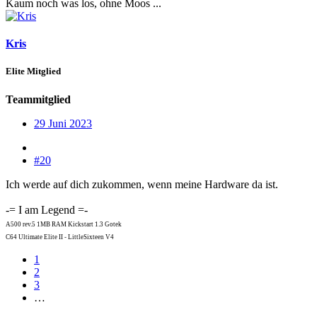
Kaum noch was los, ohne Moos ...
Kris
Elite Mitglied
Teammitglied
29 Juni 2023
#20
Ich werde auf dich zukommen, wenn meine Hardware da ist.
-= I am Legend =-
A500 rev.5 1MB RAM Kickstart 1.3 Gotek
C64 Ultimate Elite II - LittleSixteen V4
1
2
3
…