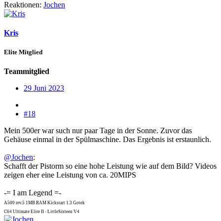
Reaktionen:
Jochen
Kris
Elite Mitglied
Teammitglied
29 Juni 2023
#18
Mein 500er war such nur paar Tage in der Sonne. Zuvor das
Gehäuse einmal in der Spülmaschine. Das Ergebnis ist erstaunlich.
@Jochen
:
Schafft der Pistorm so eine hohe Leistung wie auf dem Bild? Videos
zeigen eher eine Leistung von ca. 20MIPS
-= I am Legend =-
A500 rev.5 1MB RAM Kickstart 1.3 Gotek
C64 Ultimate Elite II - LittleSixteen V4