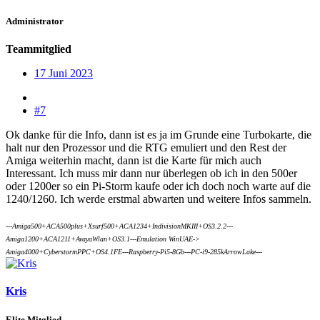
Administrator
Teammitglied
17 Juni 2023
#7
Ok danke für die Info, dann ist es ja im Grunde eine Turbokarte, die
halt nur den Prozessor und die RTG emuliert und den Rest der
Amiga weiterhin macht, dann ist die Karte für mich auch
Interessant. Ich muss mir dann nur überlegen ob ich in den 500er
oder 1200er so ein Pi-Storm kaufe oder ich doch noch warte auf die
1240/1260. Ich werde erstmal abwarten und weitere Infos sammeln.
---Amiga500+ACA500plus+Xsurf500+ACA1234+IndivisionMKIII+OS3.2.2---
Amiga1200+ACA1211+AvayaWlan+OS3.1---Emulation WinUAE->
Amiga4000+CyberstormPPC+OS4.1FE---Raspberry-Pi5-8Gb---PC-i9-285kArrowLake---
Kris
Elite Mitglied