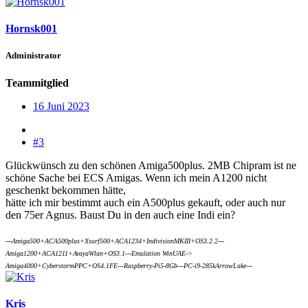
Hornsk001
Administrator
Teammitglied
16 Juni 2023
#3
Glückwünsch zu den schönen Amiga500plus. 2MB Chipram ist ne
schöne Sache bei ECS Amigas. Wenn ich mein A1200 nicht
geschenkt bekommen hätte,
hätte ich mir bestimmt auch ein A500plus gekauft, oder auch nur
den 75er Agnus. Baust Du in den auch eine Indi ein?
---Amiga500+ACA500plus+Xsurf500+ACA1234+IndivisionMKIII+OS3.2.2---
Amiga1200+ACA1211+AvayaWlan+OS3.1---Emulation WinUAE->
Amiga4000+CyberstormPPC+OS4.1FE---Raspberry-Pi5-8Gb---PC-i9-285kArrowLake---
Kris