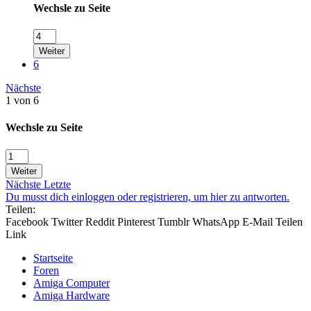
Wechsle zu Seite
Weiter
6
Nächste
1 von 6
Wechsle zu Seite
Weiter
Nächste
Letzte
Du musst dich einloggen oder registrieren, um hier zu antworten.
Teilen:
Facebook
Twitter
Reddit
Pinterest
Tumblr
WhatsApp
E-Mail
Teilen
Link
Startseite
Foren
Amiga Computer
Amiga Hardware