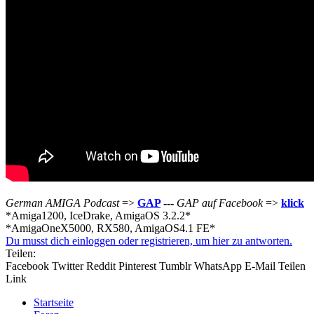
German AMIGA Podcast
=>
GAP
---
GAP auf Facebook
=>
klick
*Amiga1200, IceDrake, AmigaOS 3.2.2
*
*AmigaOneX5000, RX580, AmigaOS4.1 FE*
Du musst dich einloggen oder registrieren, um hier zu antworten.
Teilen:
Facebook
Twitter
Reddit
Pinterest
Tumblr
WhatsApp
E-Mail
Teilen
Link
Startseite