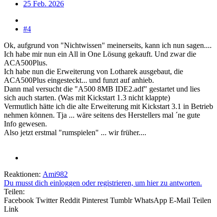
25 Feb. 2026
#4
Ok, aufgrund von "Nichtwissen" meinerseits, kann ich nun sagen....
Ich habe mir nun ein All in One Lösung gekauft. Und zwar die
ACA500Plus.
Ich habe nun die Erweiterung von Lotharek ausgebaut, die
ACA500Plus eingesteckt... und funzt auf anhieb.
Dann mal versucht die "A500 8MB IDE2.adf" gestartet und lies
sich auch starten. (Was mit Kickstart 1.3 nicht klappte)
Vermutlich hätte ich die alte Erweiterung mit Kickstart 3.1 in Betrieb
nehmen können. Tja ... wäre seitens des Herstellers mal ´ne gute
Info gewesen.
Also jetzt erstmal "rumspielen" ... wir früher....
Reaktionen:
Ami982
Du musst dich einloggen oder registrieren, um hier zu antworten.
Teilen:
Facebook
Twitter
Reddit
Pinterest
Tumblr
WhatsApp
E-Mail
Teilen
Link